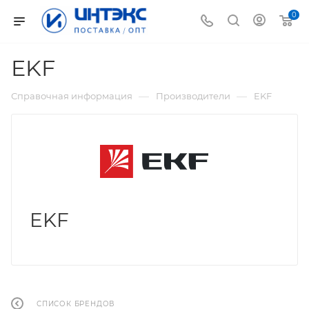
0
EKF
—
—
Справочная информация
Производители
EKF
EKF
СПИСОК БРЕНДОВ