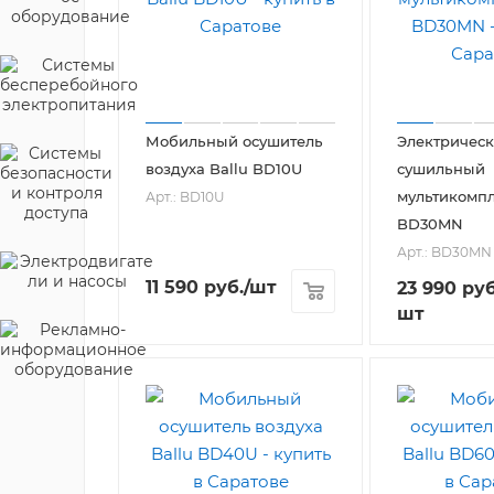
Мобильный осушитель
Электричес
воздуха Ballu BD10U
сушильный
мультикомпл
Арт.: BD10U
BD30MN
Арт.: BD30MN
11 590
руб.
/шт
23 990
руб
шт