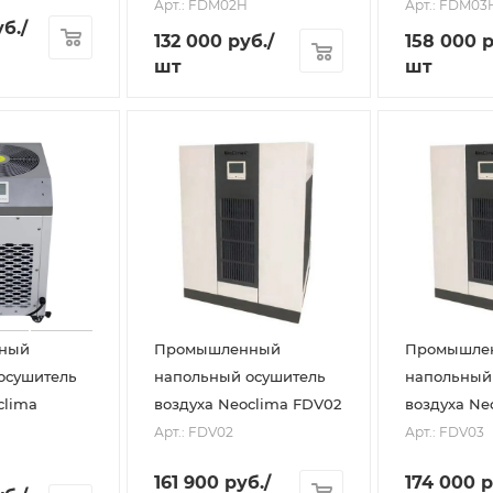
Арт.: FDM02H
Арт.: FDM03
б.
/
132 000
руб.
/
158 000
р
шт
шт
ный
Промышленный
Промышле
осушитель
напольный осушитель
напольный
clima
воздуха Neoclima FDV02
воздуха Ne
Арт.: FDV02
Арт.: FDV03
161 900
руб.
/
174 000
р