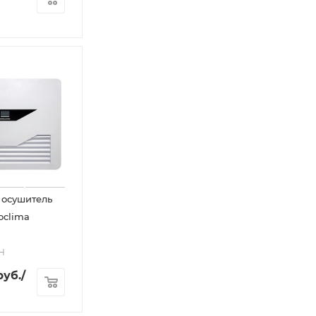
 осушитель
oclima
H
уб.
/