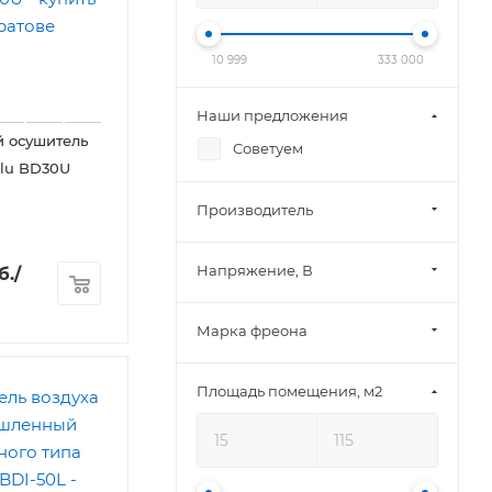
10 999
333 000
Наши предложения
 осушитель
Советуем
llu BD30U
Производитель
Напряжение, В
б.
/
Марка фреона
Площадь помещения, м2