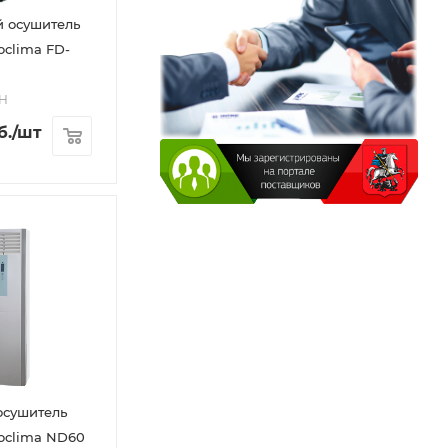
 осушитель
oclima FD-
AH
б.
/шт
осушитель
oclima ND60