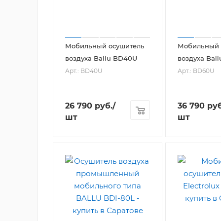
Мобильный осушитель
Мобильный 
воздуха Ballu BD40U
воздуха Bal
Арт.: BD40U
Арт.: BD60U
26 790
руб.
/
36 790
руб
шт
шт