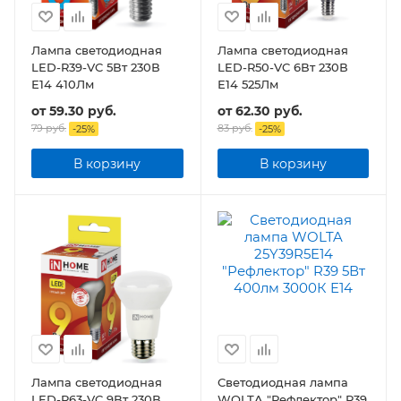
Лампа светодиодная
Лампа светодиодная
LED-R39-VC 5Вт 230В
LED-R50-VC 6Вт 230В
Е14 410Лм
Е14 525Лм
от
59.30 руб.
от
62.30 руб.
79 руб.
83 руб.
-
25
%
-
25
%
В корзину
В корзину
Лампа светодиодная
Светодиодная лампа
LED-R63-VC 9Вт 230В
WOLTA "Рефлектор" R39