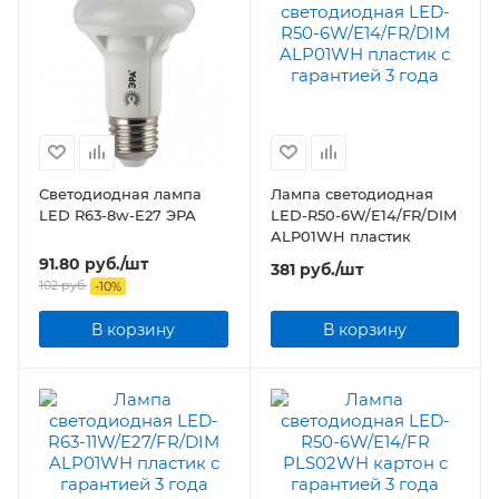
Светодиодная лампа
Лампа светодиодная
LED R63-8w-E27 ЭРА
LED-R50-6W/E14/FR/DIM
ALP01WH пластик
91.80
руб.
/шт
381
руб.
/шт
102
руб.
-
10
%
В корзину
В корзину