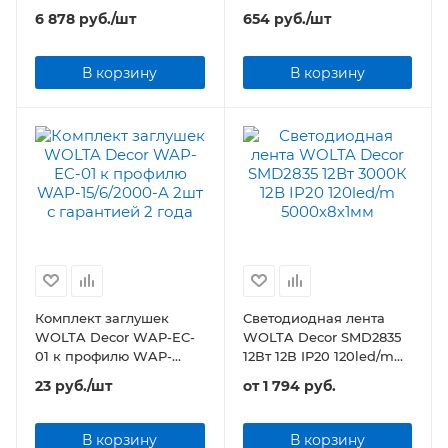
6 878
руб.
/шт
654
руб.
/шт
В корзину
В корзину
Комплект заглушек
Светодиодная лента
WOLTA Decor WAP-EC-
WOLTA Decor SMD2835
01 к профилю WAP-
12Вт 12В IP20 120led/m
15/6/2000-A 2шт
5000х8х1мм
23
руб.
/шт
от
1 794 руб.
В корзину
В корзину