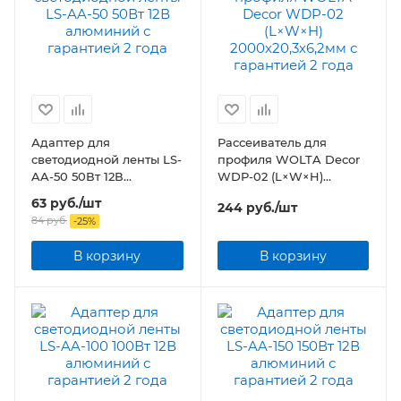
Адаптер для
Рассеиватель для
светодиодной ленты LS-
профиля WOLTA Decor
AA-50 50Вт 12В
WDP-02 (L×W×H)
алюминий
2000х20,3х6,2мм
63
руб.
/шт
244
руб.
/шт
84
руб.
-
25
%
В корзину
В корзину