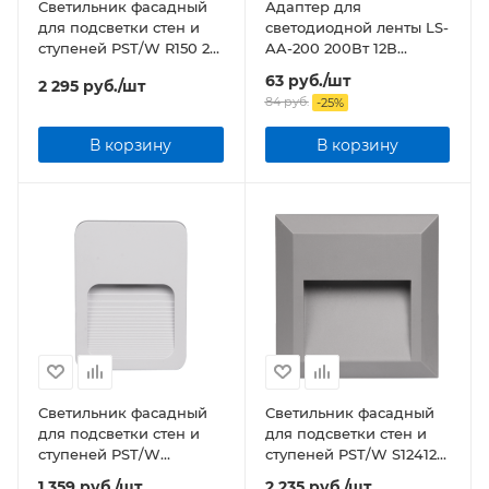
Светильник фасадный
Адаптер для
для подсветки стен и
светодиодной ленты LS-
ступеней PST/W R150 2w
AA-200 200Вт 12В
4000K GREY IP65
алюминий
63
руб.
/шт
2 295
руб.
/шт
Jazzway
84
руб.
-
25
%
В корзину
В корзину
Светильник фасадный
Светильник фасадный
для подсветки стен и
для подсветки стен и
ступеней PST/W
ступеней PST/W S124124
S120090 2w 4000K
2w 4000K GREY IP65
1 359
руб.
/шт
2 235
руб.
/шт