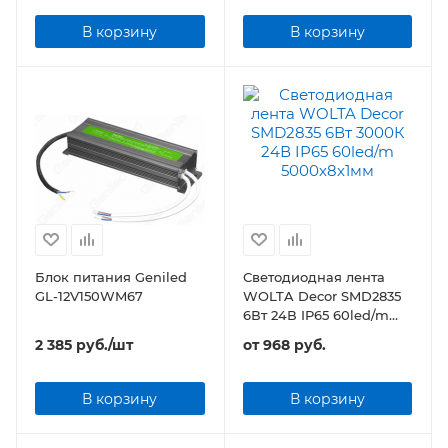
В корзину
В корзину
Блок питания Geniled
Светодиодная лента
GL-12V150WM67
WOLTA Decor SMD2835
6Вт 24В IP65 60led/m
5000х8х1мм
2 385
руб.
/шт
от
968 руб.
В корзину
В корзину