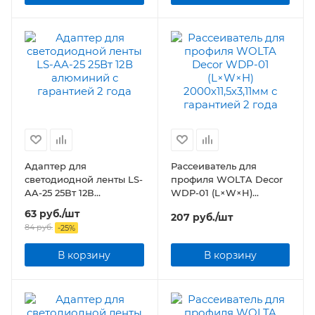
Адаптер для
Рассеиватель для
светодиодной ленты LS-
профиля WOLTA Decor
AA-25 25Вт 12В
WDP-01 (L×W×H)
алюминий
2000х11,5х3,11мм
63
руб.
/шт
207
руб.
/шт
84
руб.
-
25
%
В корзину
В корзину