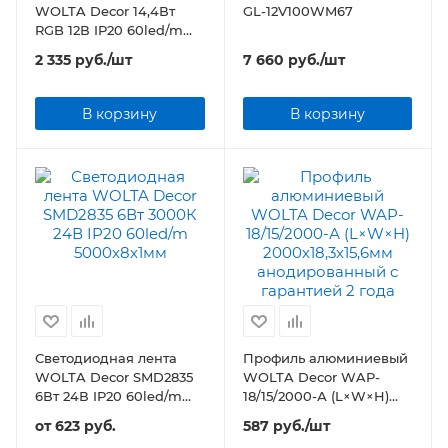
WOLTA Decor 14,4Вт
GL-12V100WM67
RGB 12В IP20 60led/m
5000х10х2
2 335
руб.
/шт
7 660
руб.
/шт
В корзину
В корзину
Светодиодная лента
Профиль алюминиевый
WOLTA Decor SMD2835
WOLTA Decor WAP-
6Вт 24В IP20 60led/m
18/15/2000-А (L×W×H)
5000х8х1мм
2000х18,3х15,6мм
от
623 руб.
587
руб.
/шт
анодированный