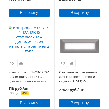
White IP44 Jazzway
Jazzway
В корзину
В корзину
Контроллер LS-CB-12 12А
Светильник фасадный
12В 16 статических 4
для подсветки стен и
динамических канала
ступеней PST/W
S230080 5w 4000K GREY
518
руб.
/шт
2 749
руб.
/шт
IP65 Jazzway
690
руб.
-
25
%
В корзину
В корзину