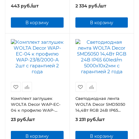
2000х23,42х8,76мм
60led/m 5000х10х2мм
443
руб.
/шт
2 334
руб.
/шт
анодированный
В корзину
В корзину
Комплект заглушек
Светодиодная лента
WOLTA Decor WAP-EC-
WOLTA Decor SMD5050
04 к профилю WAP-
14,4Вт RGB 24В IP65
23/8/2000-А 2шт
60led/m 5000х10х2мм
23
руб.
/шт
3 231
руб.
/шт
В корзину
В корзину