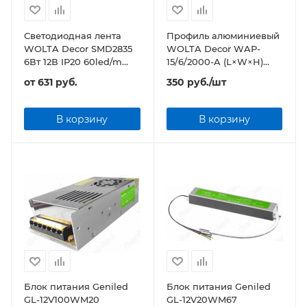
Светодиодная лента
Профиль алюминиевый
WOLTA Decor SMD2835
WOLTA Decor WAP-
6Вт 12В IP20 60led/m
15/6/2000-A (L×W×H)
5000х8х1мм
2000x15,2x6 мм
от
631 руб.
350
руб.
/шт
анодированный
В корзину
В корзину
Блок питания Geniled
Блок питания Geniled
GL-12V100WM20
GL-12V20WM67