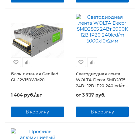
Блок питания Geniled
Светодиодная лента
GL-12V150WM20
WOLTA Decor SMD2835
24Вт 12В IP20 240led/m
5000х10х2мм
1 484
руб.
/шт
от
3 737 руб.
В корзину
В корзину