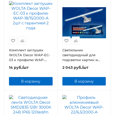
Комплект заглушек
Светильник
WOLTA Decor WAP-EC-
светодиодный для
03 к профилю WAP-
подсветки картин и
18/15/2000-А 2шт
зеркал ULT-F32-9W/NW
14
руб.
/шт
2 043
руб.
/шт
IP20 SILVER
В корзину
В корзину