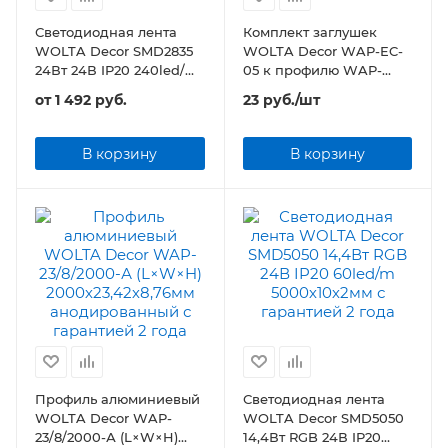
Светодиодная лента
Комплект заглушек
WOLTA Decor SMD2835
WOLTA Decor WAP-EC-
24Вт 24В IP20 240led/m
05 к профилю WAP-
5000х10х2мм
22/6,5/2000-А 2шт
от
1 492 руб.
23
руб.
/шт
В корзину
В корзину
Профиль алюминиевый
Светодиодная лента
WOLTA Decor WAP-
WOLTA Decor SMD5050
23/8/2000-А (L×W×H)
14,4Вт RGB 24В IP20