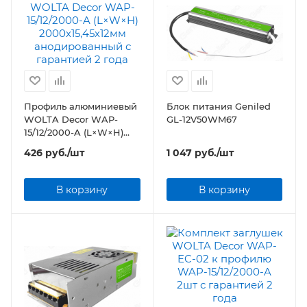
Профиль алюминиевый
Блок питания Geniled
WOLTA Decor WAP-
GL-12V50WM67
15/12/2000-A (L×W×H)
2000х15,45х12мм
426
руб.
/шт
1 047
руб.
/шт
анодированный
В корзину
В корзину