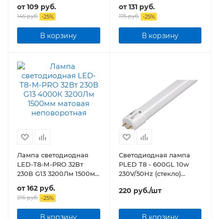
1200мм прозрачная
1200мм матовая
от
109 руб.
от
131 руб.
145 руб.
175 руб.
-
25
%
-
25
%
В корзину
В корзину
Лампа светодиодная
Светодиодная лампа
LED-T8-М-PRO 32Вт
PLED T8 - 600GL 10w
230В G13 3200Лм 1500мм
230V/50Hz (стекло)
матовая
Jazzway
от
162 руб.
220
руб.
/шт
216 руб.
-
25
%
В корзину
В корзину