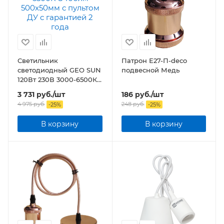
Светильник
Патрон Е27-П-deco
светодиодный GEO SUN
подвесной Медь
120Вт 230В 3000-6500К
8400лм 500x50мм с
3 731
руб.
/шт
186
руб.
/шт
пультом ДУ
4 975
руб.
248
руб.
-
25
%
-
25
%
В корзину
В корзину