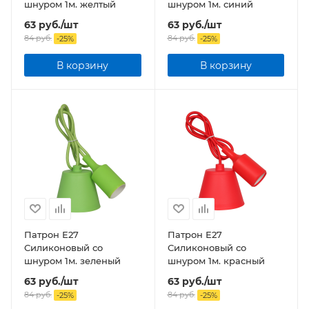
шнуром 1м. желтый
шнуром 1м. синий
63
руб.
/шт
63
руб.
/шт
84
руб.
84
руб.
-
25
%
-
25
%
В корзину
В корзину
Патрон Е27
Патрон Е27
Силиконовый со
Силиконовый со
шнуром 1м. зеленый
шнуром 1м. красный
63
руб.
/шт
63
руб.
/шт
84
руб.
84
руб.
-
25
%
-
25
%