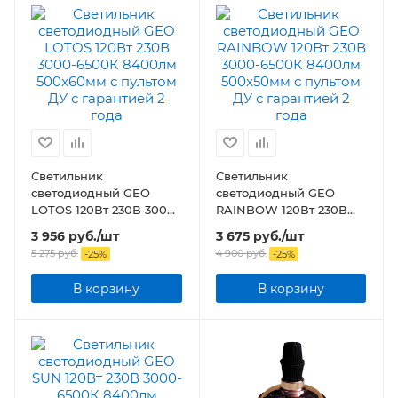
Светильник
Светильник
светодиодный GEO
светодиодный GEO
LOTOS 120Вт 230В 3000-
RAINBOW 120Вт 230В
6500К 8400лм
3000-6500К 8400лм
3 956
руб.
/шт
3 675
руб.
/шт
500x60мм с пультом ДУ
500x50мм с пультом ДУ
5 275
руб.
4 900
руб.
-
25
%
-
25
%
В корзину
В корзину