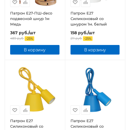
Патрон Е27-ПШ-deco
Патрон Е27
подвесной шнур 1м
Силиконовый со
Медь
шнуром 1м. белый
367
руб.
/шт
158
руб.
/шт
489
руб.
211
руб.
-
25
%
-
25
%
В корзину
В корзину
Патрон Е27
Патрон Е27
Силиконовый со
Силиконовый со