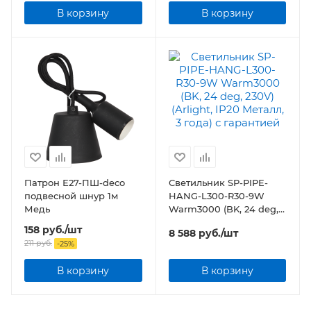
В корзину
В корзину
Патрон Е27-ПШ-deco
Светильник SP-PIPE-
подвесной шнур 1м
HANG-L300-R30-9W
Медь
Warm3000 (BK, 24 deg,
230V) (Arlight, IP20
158
руб.
/шт
8 588
руб.
/шт
Металл, 3 года)
211
руб.
-
25
%
В корзину
В корзину