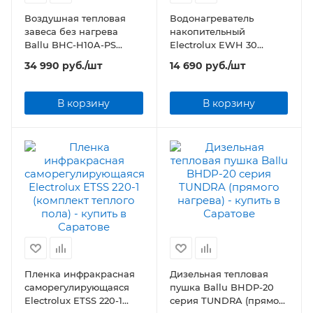
Воздушная тепловая
Водонагреватель
завеса без нагрева
накопительный
Ballu BHC-H10A-PS
Electrolux EWH 30
Серия PS-A
AXIOmatic Slim
34 990
руб.
/шт
14 690
руб.
/шт
В корзину
В корзину
Пленка инфракрасная
Дизельная тепловая
саморегулирующаяся
пушка Ballu BHDP-20
Electrolux ETSS 220-1
серия TUNDRA (прямого