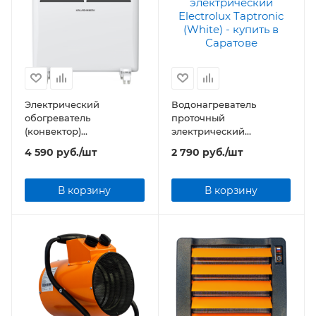
Электрический
Водонагреватель
обогреватель
проточный
(конвектор)
электрический
KALASHNIKOV KVCH-
Electrolux Taptronic
4 590
руб.
/шт
2 790
руб.
/шт
E10M-11 (механическое
(White)
управление)
В корзину
В корзину