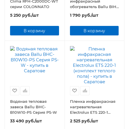
Clima RFH-C2000DC-WT
инфракрасный
серии COLONNATO
обогреватель Ballu BIH-
LW-1.2
5 250
руб.
/шт
1 790
руб.
/шт
В корзину
В корзину
Водяная тепловая
Пленка инфракрасная
завеса Ballu BHC-
нагревательная
B10W10-PS Серия PS-W
Electrolux ETS 220-1
(комплект теплого пола)
33 490
руб.
/шт
2 525
руб.
/шт