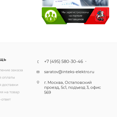
ЩЬ
+7 (495) 580-30-46
ение заказа
saratov@inteks-elektro.ru
я оплаты
г. Москва, Остаповский
я доставки
проезд, 5с1, подъезд 3, офис
ия на товар
569
-ответ