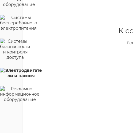
К с
В 