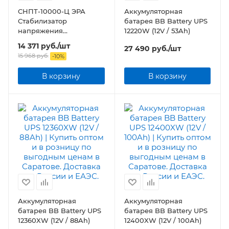
СНПТ-10000-Ц ЭРА
Аккумуляторная
Стабилизатор
батарея BB Battery UPS
напряжения
12220W (12V / 53Ah)
переносной, ц.д., 140-
14 371
руб.
/шт
27 490
руб.
/шт
260В/220/В, 10000ВА
15 968
руб.
-
10
%
В корзину
В корзину
Аккумуляторная
Аккумуляторная
батарея BB Battery UPS
батарея BB Battery UPS
12360XW (12V / 88Ah)
12400XW (12V / 100Ah)