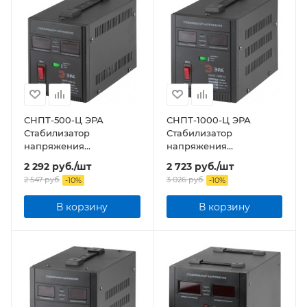
СНПТ-500-Ц ЭРА
СНПТ-1000-Ц ЭРА
Стабилизатор
Стабилизатор
напряжения
напряжения
переносной, ц.д., 140-
переносной, ц.д., 140-
2 292
руб.
/шт
2 723
руб.
/шт
260В/220/В, 500ВА
260В/220/В, 1000ВА
2 547
руб.
3 026
руб.
-
10
%
-
10
%
В корзину
В корзину