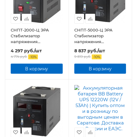
СНПТ-2000-Ц ЭРА
СНПТ-5000-Ц ЭРА
Стабилизатор
Стабилизатор
напряжения
напряжения
переносной, ц.д., 140-
переносной, ц.д., 140-
4 297
руб.
/шт
8 837
руб.
/шт
260В/220/В, 2000ВА
260В/220/В, 5000ВА
4 774
руб.
9 819
руб.
-
10
%
-
10
%
В корзину
В корзину