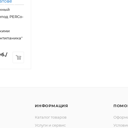
нный
ипод PERCo-
скими
нтипаника"
б.
/
ИНФОРМАЦИЯ
ПОМО
Каталог товаров
Оформл
Услуги и сервис
Услови