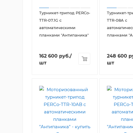
Турникет-трипод PERCo-
Турникет-тр
TTR-07.1G с
TTR-08A с
автоматическими
автоматиче
планками "Антипаника"
планками "А
162 600
руб.
/
248 600
р
шт
шт