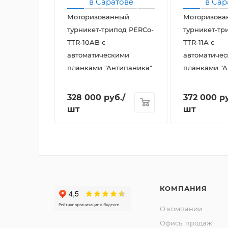
Моторизованный
Моторизова
турникет-трипод PERCo-
турникет-тр
TTR-10AB с
TTR-11А с
автоматическими
автоматиче
планками "Антипаника"
планками "А
328 000
руб.
/
372 000
ру
шт
шт
КОМПАНИЯ
О компании
Офисы продаж