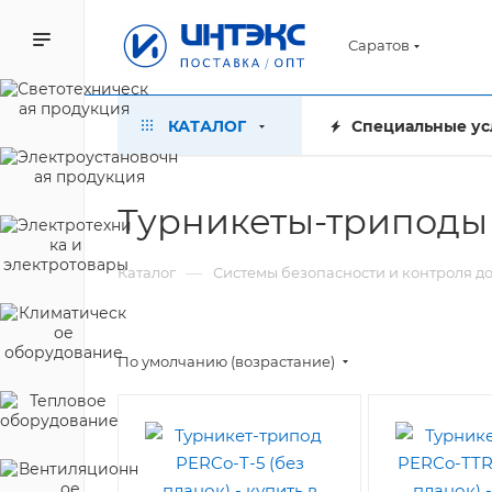
Саратов
КАТАЛОГ
Специальные ус
Турникеты-триподы 
—
Каталог
Системы безопасности и контроля д
По умолчанию (возрастание)