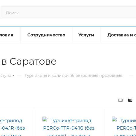
ловия
Сотрудничество
Услуги
Доставка и 
в Саратове
—
—
оступа
Турникеты и калитки. Электронные проходные.