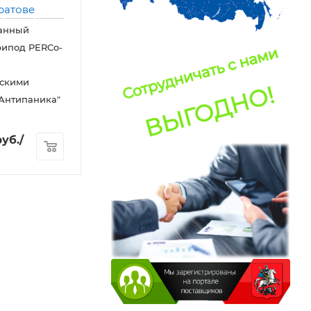
анный
рипод PERCo-
ескими
Антипаника"
уб.
/