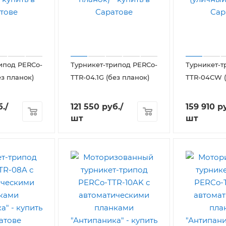
ипод PERCo-
Турникет-трипод PERCo-
Турникет-т
ез планок)
TTR-04.1G (без планок)
TTR-04CW 
.
/
121 550
руб.
/
159 910
ру
шт
шт