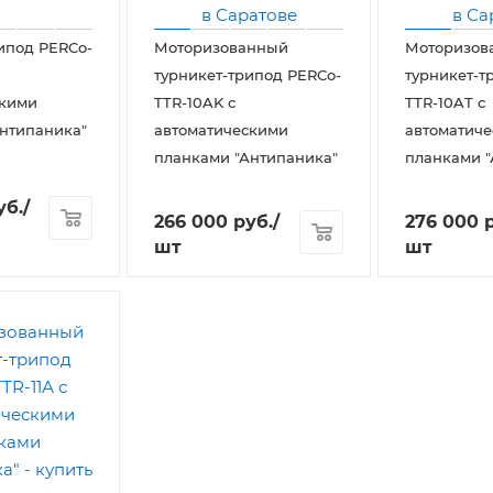
ипод PERCo-
Моторизованный
Моторизов
турникет-трипод PERCo-
турникет-т
скими
TTR-10AK с
TTR-10AT с
нтипаника"
автоматическими
автоматич
планками "Антипаника"
планками "
уб.
/
266 000
руб.
/
276 000
р
шт
шт