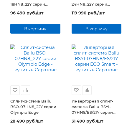
18HN8_22Y серии
24HN8_22Y серии
Greenland
Greenland
96 490
руб.
/шт
119 990
руб.
/шт
В корзину
В корзину
Сплит-система Ballu
Инверторная сплит-
BSO-07HN8_22Y серии
система Ballu BSYI-
Olympio Edge
07HN8/ES/21Y серии
ECO Smart
28 490
руб.
/шт
31 490
руб.
/шт