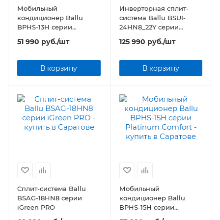
Мобильный
Инверторная сплит-
кондиционер Ballu
система Ballu BSUI-
BPHS-13H серии
24HN8_22Y серии
Platinum Comfort
Platinum Evolution DC
51 990
руб.
/шт
125 990
руб.
/шт
Inverter
В корзину
В корзину
Сплит-система Ballu
Мобильный
BSAG-18HN8 серии
кондиционер Ballu
iGreen PRO
BPHS-15H серии
Platinum Comfort