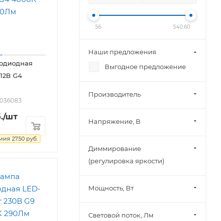
56
540.60
Наши предложения
тодиодная
Выгодное предложение
 12В G4
Производитель
2036083
.
/шт
Напряжение, В
омия
27.50
руб.
Диммирование
(регулировка яркости)
Мощность, Вт
Световой поток, Лм