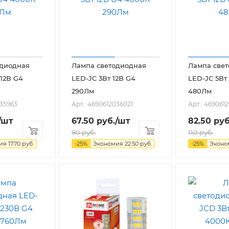
одиодная
Лампа светодиодная
Лампа све
 12В G4
LED-JC 3Вт 12В G4
LED-JC 5Вт
290Лм
480Лм
035963
Арт.: 4690612036021
Арт.: 469061
/шт
67.50
руб.
/шт
82.50
руб
90
руб.
110
руб.
мия
17.70
руб.
-
25
%
Экономия
22.50
руб.
-
25
%
Экон