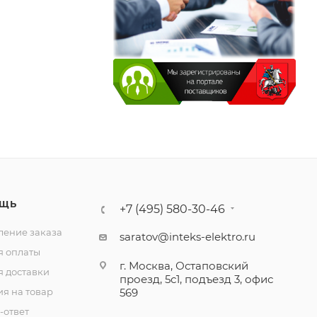
ЩЬ
+7 (495) 580-30-46
ение заказа
saratov@inteks-elektro.ru
я оплаты
г. Москва, Остаповский
я доставки
проезд, 5с1, подъезд 3, офис
ия на товар
569
-ответ