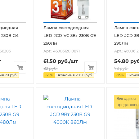
одиодная
Лампа светодиодная
Лампа све
 230В G4
LED-JCD-VC 3Вт 230В G9
LED-JCD 3В
260Лм
290Лм
036205
Арт.: 4690612019871
Арт.: 469061
т
61.50
руб.
/шт
54.80
руб
82
руб.
73
руб.
мия
29
руб.
-
25
%
Экономия
20.50
руб.
-
25
%
Экон
Выгодное
предложен