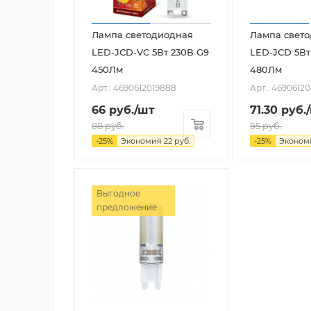
Лампа светодиодная
Лампа свет
LED-JCD-VC 5Вт 230В G9
LED-JCD 5Вт
450Лм
480Лм
Арт.: 4690612019888
Арт.: 4690612
66
руб.
/шт
71.30
руб.
88
руб.
95
руб.
-
25
%
Экономия
22
руб.
-
25
%
Эконо
Выгодное
предложение