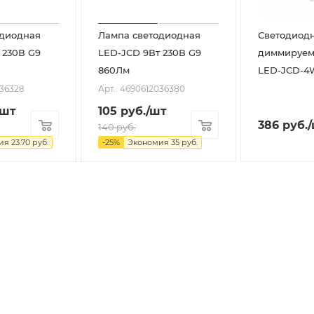
одиодная
Лампа светодиодная
Светодиод
 230В G9
LED-JCD 9Вт 230В G9
диммируем
860Лм
LED-JCD-4W
036328
Арт.: 4690612036380
/шт
105
руб.
/шт
386
руб.
140
руб.
мия
23.70
руб.
-
25
%
Экономия
35
руб.