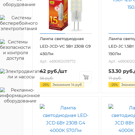
Лампа светодиодная
Лампа свет
LED-JCD-VC 5Вт 230В G9
LED-JC 1.5Вт
450Лм
150Лм
Арт.: 4690612019772
Арт.: 4690612
42
руб.
/шт
53.30
руб.
56
руб.
71
руб.
-
25
%
Экономия
14
руб.
-
25
%
Эконо