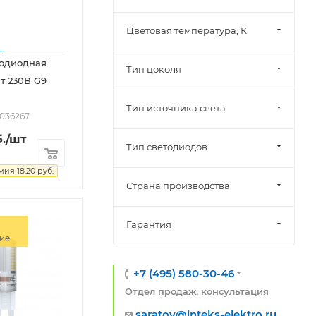
Цветовая температура, К
тодиодная
Тип цоколя
т 230В G9
Тип источника света
2036267
.
/шт
Тип светодиодов
омия
18.20
руб.
Страна производства
Гарантия
ие
+7 (495) 580-30-46
Отдел продаж, консультация
saratov@inteks-elektro.ru