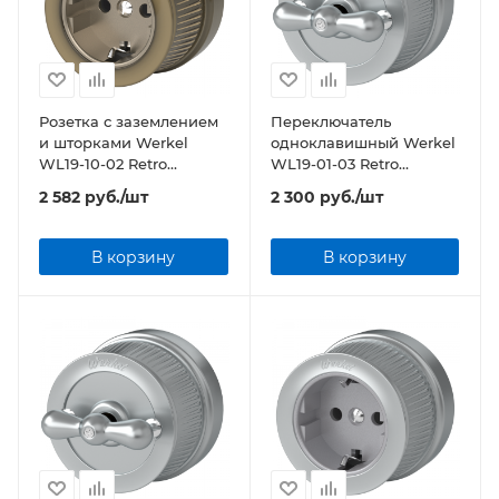
Розетка с заземлением
Переключатель
и шторками Werkel
одноклавишный Werkel
WL19-10-02 Retro
WL19-01-03 Retro
бронзовый
матовый хром
2 582
руб.
/шт
2 300
руб.
/шт
В корзину
В корзину