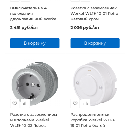
Выключатель на 4
Розетка с заземлением
положения
Werkel WL19-10-01 Retro
двухклавишный Werkel
матовый хром
WL19-01-05 Retro
2 451
руб.
/шт
2 036
руб.
/шт
матовый хром
В корзину
В корзину
Розетка с заземлением
Распределительная
и шторками Werkel
коробка Werkel WL18-
WL19-10-02 Retro
19-01 Retro белый