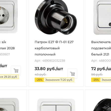
 з/к
Патрон Е27 Ф П-01 Е27
Выключател
лая 2028
карболитовый
подсветкой
потолочный
белый 2121
959907
Арт.: 4690612032238
Арт.: 46800
/шт
33.80
руб.
/шт
72
руб.
/ш
45
руб.
96
руб.
ия
29.20
руб.
-
25
%
Экономия
11.20
руб.
-
25
%
Эконо