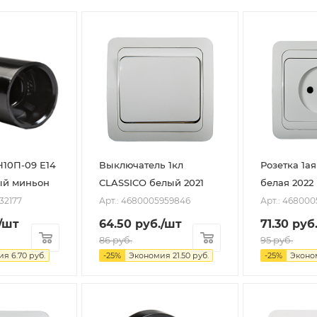
Н10П-09 Е14
Выключатель 1кл
Розетка 1а
ый миньон
CLASSICO белый 2021
белая 2022
32177
Арт.: 4680005959846
Арт.: 468000
/шт
64.50
руб.
/шт
71.30
руб
86
руб.
95
руб.
ия
6.70
руб.
-
25
%
Экономия
21.50
руб.
-
25
%
Эконо