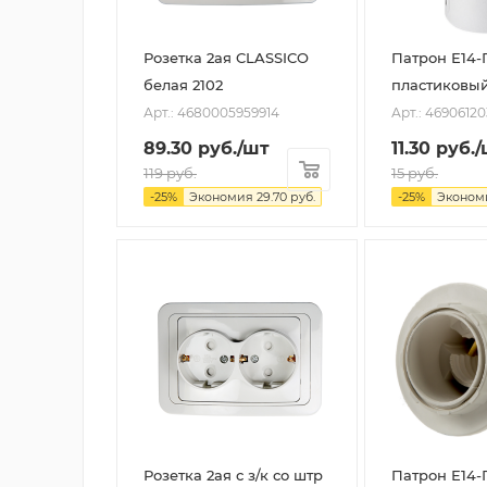
Розетка 2ая CLASSICO
Патрон Е14
белая 2102
пластиковы
Арт.: 4680005959914
Арт.: 4690612
89.30
руб.
/шт
11.30
руб.
/
119
руб.
15
руб.
-
25
%
Экономия
29.70
руб.
-
25
%
Эконом
Розетка 2ая с з/к со штр
Патрон Е14