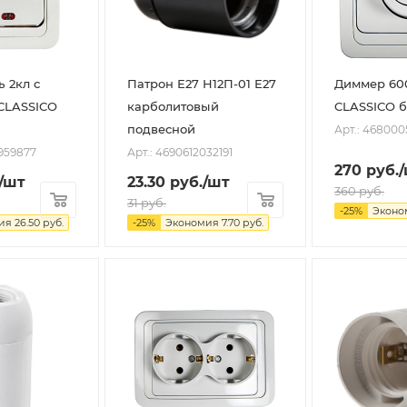
 2кл с
Патрон Е27 Н12П-01 Е27
Диммер 60
CLASSICO
карболитовый
CLASSICO б
подвесной
Арт.: 46800
959877
Арт.: 4690612032191
270
руб.
/шт
23.30
руб.
/шт
360
руб.
31
руб.
-
25
%
Эконо
ия
26.50
руб.
-
25
%
Экономия
7.70
руб.