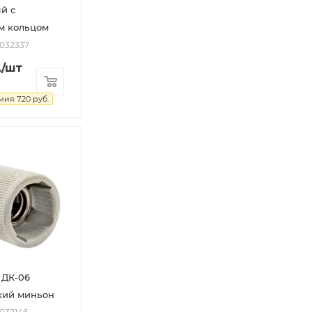
й с
 кольцом
2032337
.
/шт
мия
7.20
руб.
 ДК-06
кий миньон