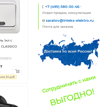
+7 (495) 580-30-46
Отдел продаж, консультация
saratov@inteks-elektro.ru
Почта для заказов
ь 1кл с
 CLASSICO
05959853
т
мия
24
руб.