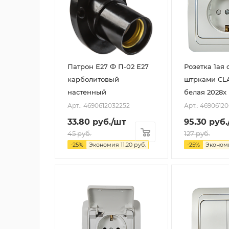
Патрон Е27 Ф П-02 Е27
Розетка 1ая с
карболитовый
штрками CL
настенный
белая 2028x
Арт.: 4690612032252
Арт.: 4690612
33.80
руб.
/шт
95.30
руб.
45
руб.
127
руб.
-
25
%
Экономия
11.20
руб.
-
25
%
Эконом