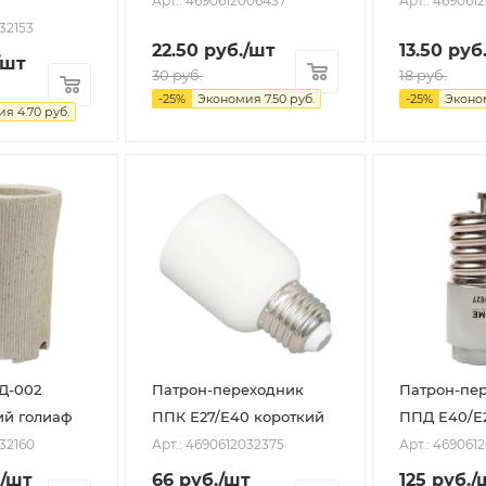
Арт.: 4690612006437
Арт.: 469061
32153
22.50
руб.
/шт
13.50
руб
/шт
30
руб.
18
руб.
-
25
%
Экономия
7.50
руб.
-
25
%
Эконо
ия
4.70
руб.
Д-002
Патрон-переходник
Патрон-пе
ий голиаф
ППК Е27/Е40 короткий
ППД Е40/Е
032160
Арт.: 4690612032375
Арт.: 469061
/шт
66
руб.
/шт
125
руб.
/