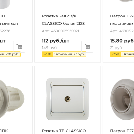
-ПП
Розетка 2ая с з/к
Патрон Е2
й миньон
CLASSICO белая 2128
пластиков
032276
Арт.: 4680005959921
Арт.: 469061
шт
112
руб.
/шт
15.80
руб
149
руб.
21
руб.
ия
3.70
руб.
-
25
%
Экономия
37
руб.
-
25
%
Эконо
-ППК
Розетка ТВ CLASSICO
Патрон Е2