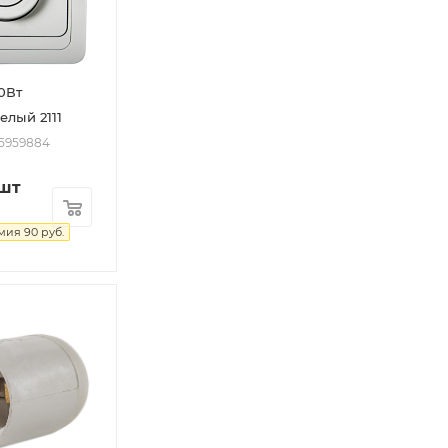
0Вт
елый 2111
05959884
/шт
мия
90
руб.