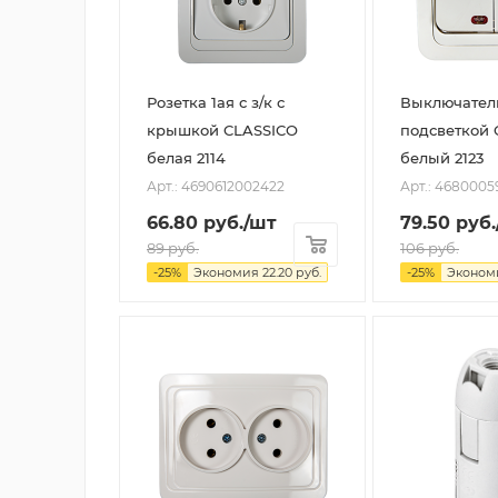
Розетка 1ая с з/к с
Выключатель
крышкой CLASSICO
подсветкой 
белая 2114
белый 2123
Арт.: 4690612002422
Арт.: 4680005
66.80
руб.
/шт
79.50
руб.
89
руб.
106
руб.
-
25
%
Экономия
22.20
руб.
-
25
%
Эконом