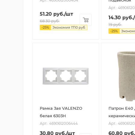
подвесной
Арт.: 4690612000404
Арт.: 46906120
51.20
руб.
/шт
14.30
руб.
68.30
руб.
19
руб.
-
25
%
Экономия
17.10
руб.
-
25
%
Эконом
Рамка 3ая VALENZO
Патрон Е40 
белая 6303H
керамическ
Арт.: 4690612006444
Арт.: 4690612
30.80
руб.
/шт
60.80
руб.