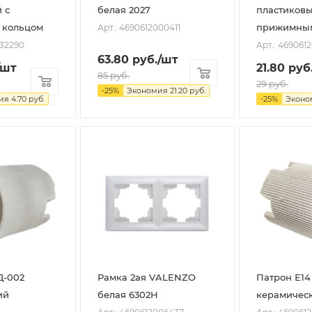
 с
белая 2027
пластиковы
 кольцом
прижимным
Арт.: 4690612000411
032290
Арт.: 469061
63.80
руб.
/шт
/шт
21.80
руб
85
руб.
29
руб.
-
25
%
Экономия
21.20
руб.
ия
4.70
руб.
-
25
%
Эконо
Д-002
Рамка 2ая VALENZO
Патрон Е14
ий
белая 6302H
керамичес