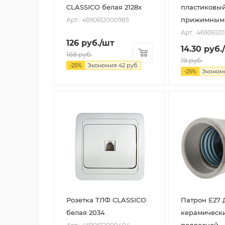
CLASSICO белая 2128x
пластиковый
прижимным
Арт.: 4690612000985
Арт.: 4690612
126
руб.
/шт
14.30
руб.
168
руб.
19
руб.
-
25
%
Экономия
42
руб.
-
25
%
Эконом
Розетка ТЛФ CLASSICO
Патрон Е27 
белая 2034
керамическ