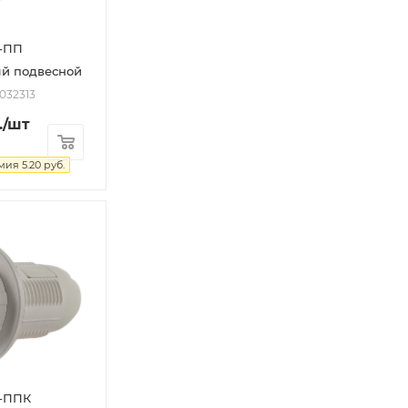
7-ПП
ый подвесной
2032313
.
/шт
мия
5.20
руб.
7-ППК