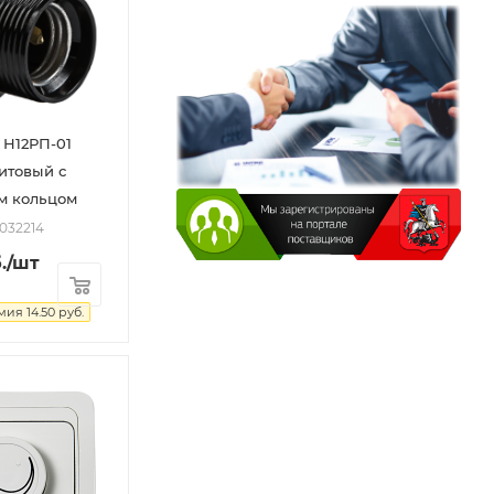
 Н12РП-01
итовый с
 кольцом
2032214
.
/шт
мия
14.50
руб.