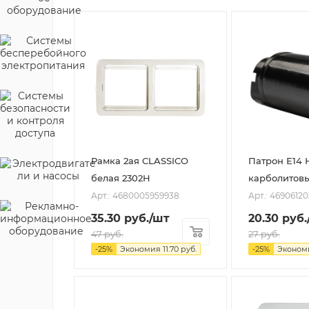
Рамка 2ая CLASSICO
Патрон Е14 
белая 2302H
карболитов
Арт.: 4680005959938
Арт.: 46906120
35.30
руб.
/шт
20.30
руб.
47
руб.
27
руб.
-
25
%
Экономия
11.70
руб.
-
25
%
Эконом