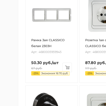
Рамка 3ая CLASSICO
Розетка 1ая с
белая 2303H
CLASSICO бе
Арт.: 4680005959945
Арт.: 4680005
50.30
руб.
/шт
87.80
руб.
67
руб.
117
руб.
-
25
%
Экономия
16.70
руб.
-
25
%
Эконом