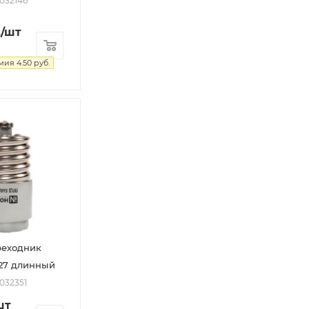
2032146
.
/шт
мия
4.50
руб.
реходник
27 длинный
2032351
шт