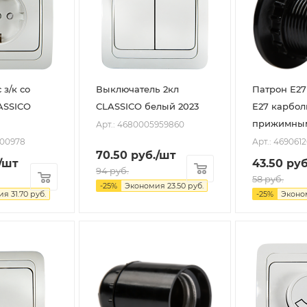
 з/к со
Выключатель 2кл
Патрон Е27
ASSICO
CLASSICO белый 2023
Е27 карбол
прижимным
Арт.: 4680005959860
000978
Арт.: 469061
70.50
руб.
/шт
/шт
43.50
руб
94
руб.
58
руб.
-
25
%
Экономия
23.50
руб.
ия
31.70
руб.
-
25
%
Эконо